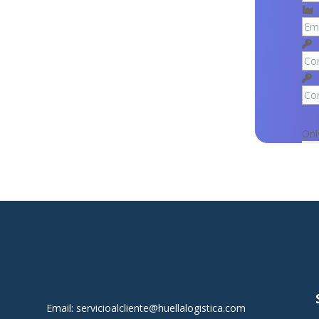
Onl
Email:
servicioalcliente@huellalogistica.com