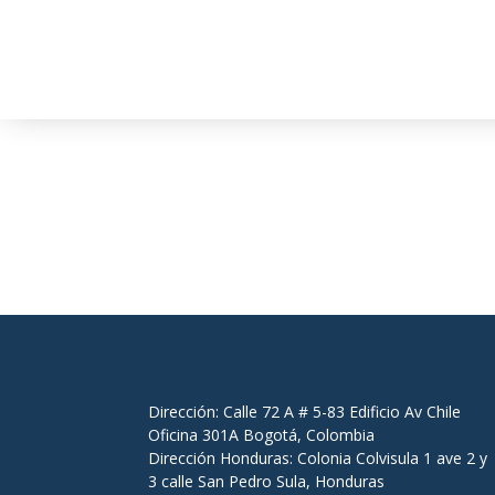
Contacto
Dirección: Calle 72 A # 5-83 Edificio Av Chile
Oficina 301A Bogotá, Colombia
Dirección Honduras: Colonia Colvisula 1 ave 2 y
3 calle San Pedro Sula, Honduras