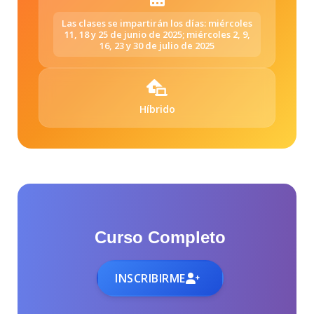
Las clases se impartirán los días: miércoles
11, 18 y 25 de junio de 2025; miércoles 2, 9,
16, 23 y 30 de julio de 2025
Híbrido
Curso Completo
INSCRIBIRME